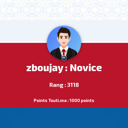
zboujay : Novice
Rang : 3118
Points Touti.ma : 1000 points