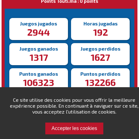
Points Touti.ma : 0 points
Juegos jugados
Horas jugadas
2944
192
Juegos ganados
Juegos perdidos
1317
1627
Puntos ganados
Puntos perdidos
106323
132266
Victoria más rápida
Victoria más lenta
Ce site utilise des cookies pour vous offrir la meilleure
104s
2716s
expérience possible. En continuant à naviguer sur ce site,
vous acceptez l'utilisation de cookies.
Accepter les cookies
Desafía a yacoutkabbaj!