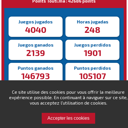
Points Touti.ma : 42686 points
Juegos jugados
Horas jugadas
4040
248
Juegos ganados
Juegos perdidos
2139
1901
Puntos ganados
Puntos perdidos
146793
105107
Victoria más rápida
Victoria más lenta
Ce site utilise des cookies pour vous offrir la meilleure
103s
1400s
expérience possible. En continuant à naviguer sur ce site,
vous acceptez l'utilisation de cookies.
Accepter les cookies
Desafía a Tico!