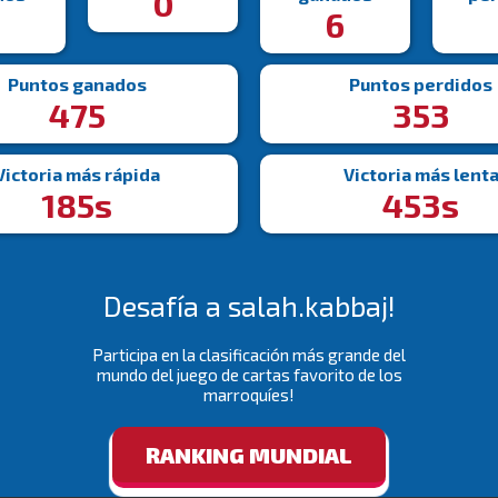
0
9
6
Puntos ganados
Puntos perdidos
475
353
Victoria más rápida
Victoria más lent
185s
453s
Desafía a salah.kabbaj!
Participa en la clasificación más grande del
mundo del juego de cartas favorito de los
marroquíes!
RANKING MUNDIAL