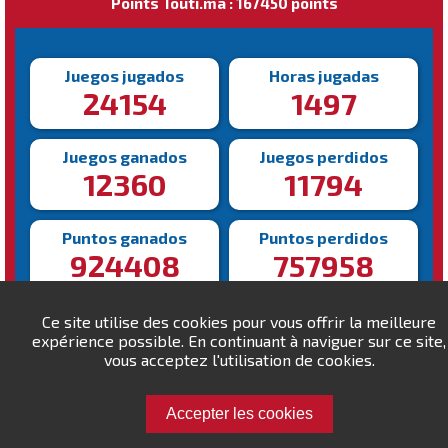
Points Touti.ma : 167450 points
Juegos jugados
Horas jugadas
24154
1497
Juegos ganados
Juegos perdidos
12360
11794
Puntos ganados
Puntos perdidos
924408
757958
Victoria más rápida
Victoria más lenta
Ce site utilise des cookies pour vous offrir la meilleure
75s
2429s
expérience possible. En continuant à naviguer sur ce site,
vous acceptez l'utilisation de cookies.
Accepter les cookies
Desafía a MYL!