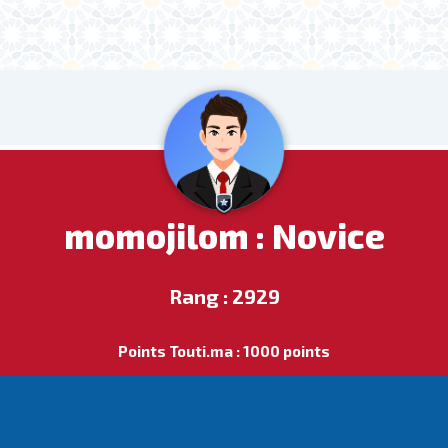
momojilom : Novice
Rang : 2929
Points Touti.ma : 1000 points