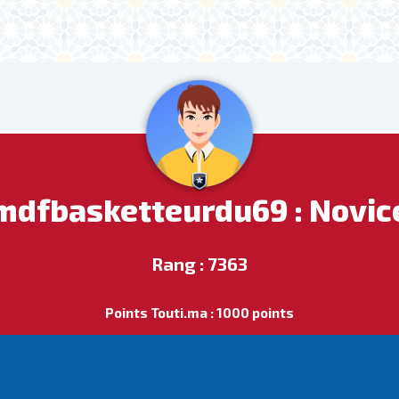
mdfbasketteurdu69 : Novic
Rang : 7363
Points Touti.ma : 1000 points