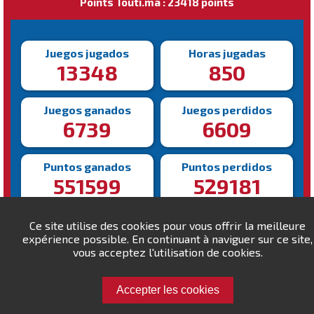
Points Touti.ma : 23418 points
Juegos jugados
Horas jugadas
13348
850
Juegos ganados
Juegos perdidos
6739
6609
Puntos ganados
Puntos perdidos
551599
529181
Victoria más rápida
Victoria más lenta
Ce site utilise des cookies pour vous offrir la meilleure
84s
1924s
expérience possible. En continuant à naviguer sur ce site,
vous acceptez l'utilisation de cookies.
Accepter les cookies
Desafía a Jelloul!