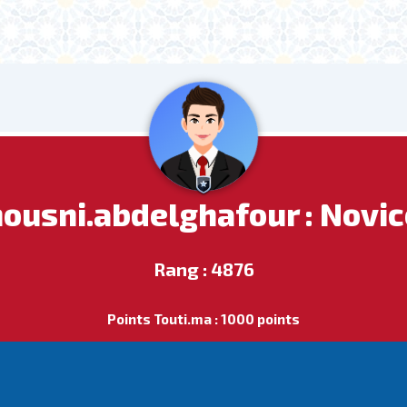
housni.abdelghafour : Novic
Rang : 4876
Points Touti.ma : 1000 points