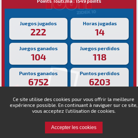
Points Touti.ma : 1549 points
Juegos jugados
Horas jugadas
222
14
Juegos ganados
Juegos perdidos
104
118
Puntos ganados
Puntos perdidos
6752
6203
Victoria más rápida
Victoria más lenta
Ce site utilise des cookies pour vous offrir la meilleure
149s
492s
expérience possible. En continuant à naviguer sur ce site,
vous acceptez l'utilisation de cookies.
Accepter les cookies
Desafía a hikaru!