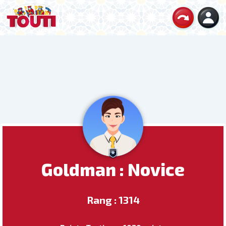
Goldman : Novice
Rang : 1314