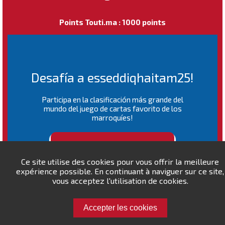
Points Touti.ma : 1000 points
Desafía a esseddiqhaitam25!
Participa en la clasificación más grande del
mundo del juego de cartas favorito de los
marroquíes!
RANKING MUNDIAL
Ce site utilise des cookies pour vous offrir la meilleure
expérience possible. En continuant à naviguer sur ce site,
vous acceptez l'utilisation de cookies.
Accepter les cookies