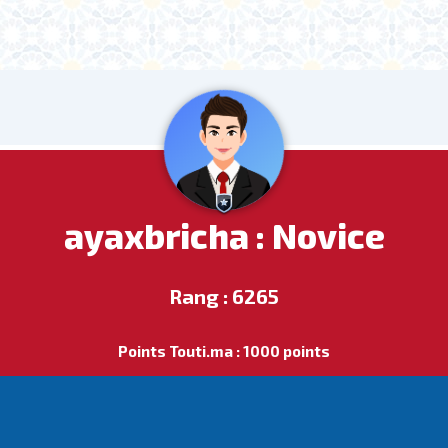
ayaxbricha : Novice
Rang : 6265
Points Touti.ma : 1000 points