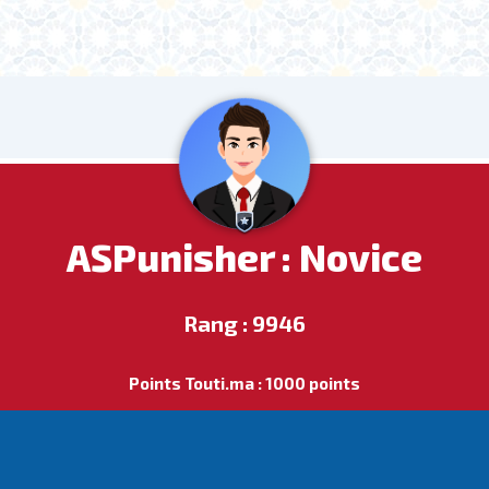
ASPunisher : Novice
Rang : 9946
Points Touti.ma : 1000 points